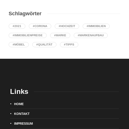
Schlagwörter
#2021
#CORONA
#HOCHZEIT
#IMMOBILIEN
#IMMOBILIENPREISE
#MARKE
#MARKENAUFBAU
#MÖBEL
#QUALITÄT
#TIPPS
Links
HOME
KONTAKT
IMPRESSUM