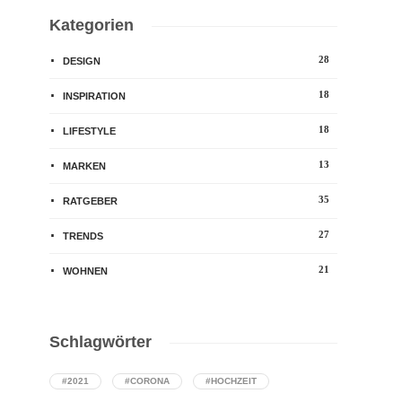
Kategorien
28
DESIGN
18
INSPIRATION
18
LIFESTYLE
13
MARKEN
35
RATGEBER
27
TRENDS
21
WOHNEN
Schlagwörter
#2021
#CORONA
#HOCHZEIT