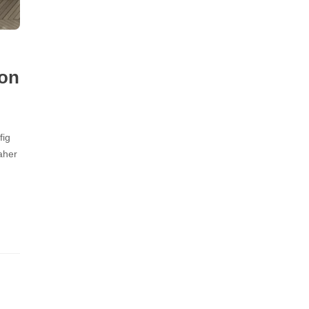
ion
fig
aher