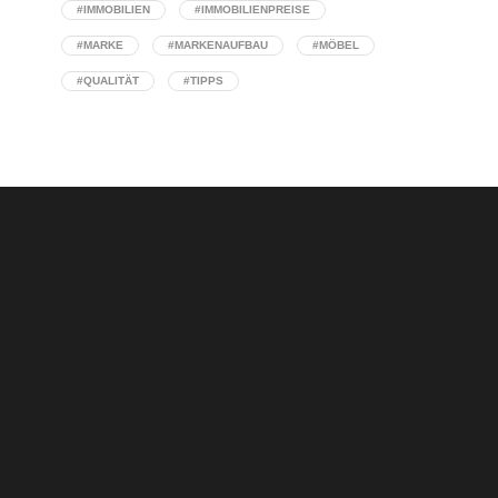
#IMMOBILIEN
#IMMOBILIENPREISE
#MARKE
#MARKENAUFBAU
#MÖBEL
#QUALITÄT
#TIPPS
Concept Stores: Wenn Interior Design auf
Handelskompetenz triff
Warum eine klare Designstrategie über den