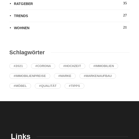
35
RATGEBER
27
TRENDS
21
WOHNEN
Schlagwörter
#2021
#CORONA
#HOCHZEIT
#IMMOBILIEN
#IMMOBILIENPREISE
#MARKE
#MARKENAUFBAU
#MÖBEL
#QUALITÄT
#TIPPS
Links