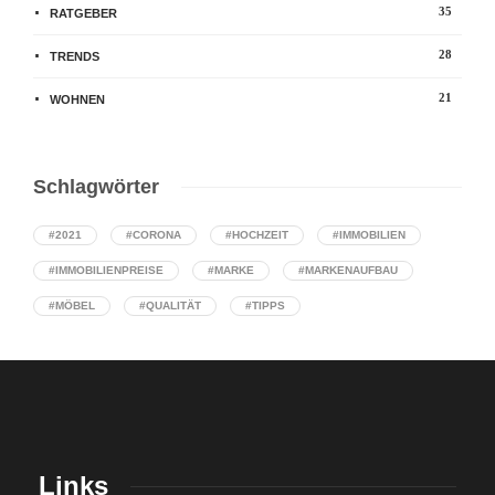
35
RATGEBER
28
TRENDS
21
WOHNEN
Schlagwörter
#2021
#CORONA
#HOCHZEIT
#IMMOBILIEN
#IMMOBILIENPREISE
#MARKE
#MARKENAUFBAU
#MÖBEL
#QUALITÄT
#TIPPS
Links