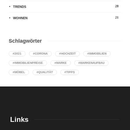
28
TRENDS
21
WOHNEN
Schlagwörter
#2021
#CORONA
#HOCHZEIT
#IMMOBILIEN
#IMMOBILIENPREISE
#MARKE
#MARKENAUFBAU
#MÖBEL
#QUALITÄT
#TIPPS
Links