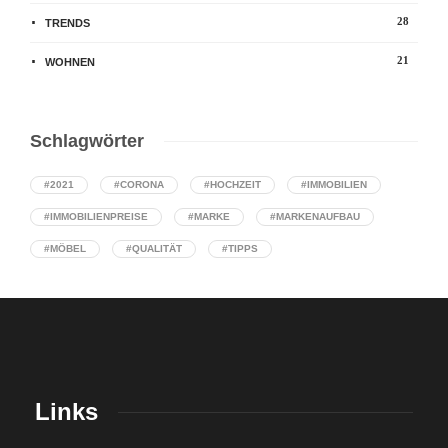
28
TRENDS
21
WOHNEN
Schlagwörter
#2021
#CORONA
#HOCHZEIT
#IMMOBILIEN
#IMMOBILIENPREISE
#MARKE
#MARKENAUFBAU
#MÖBEL
#QUALITÄT
#TIPPS
Links