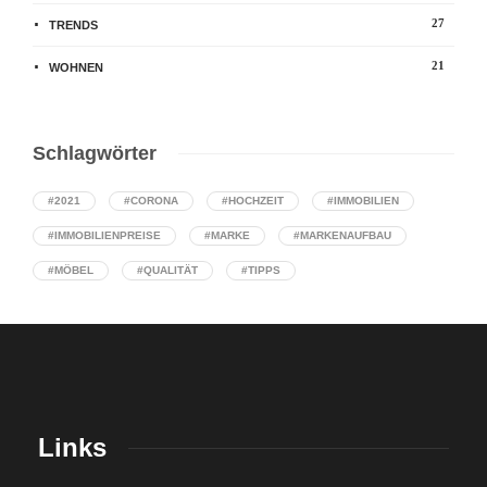
27
TRENDS
21
WOHNEN
Schlagwörter
#2021
#CORONA
#HOCHZEIT
#IMMOBILIEN
#IMMOBILIENPREISE
#MARKE
#MARKENAUFBAU
#MÖBEL
#QUALITÄT
#TIPPS
Links