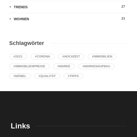
27
TRENDS
21
WOHNEN
Schlagwörter
#2021
#CORONA
#HOCHZEIT
#IMMOBILIEN
#IMMOBILIENPREISE
#MARKE
#MARKENAUFBAU
#MÖBEL
#QUALITÄT
#TIPPS
Links