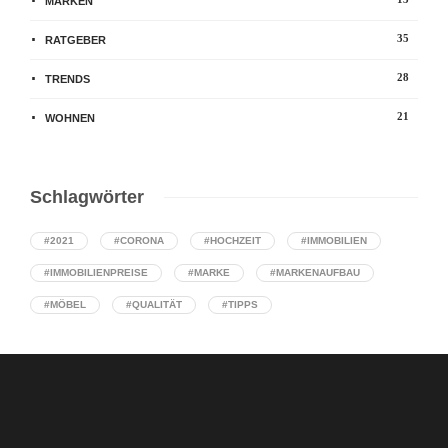
MARKEN
35
RATGEBER
28
TRENDS
21
WOHNEN
Schlagwörter
#2021
#CORONA
#HOCHZEIT
#IMMOBILIEN
#IMMOBILIENPREISE
#MARKE
#MARKENAUFBAU
#MÖBEL
#QUALITÄT
#TIPPS