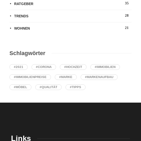
35
RATGEBER
28
TRENDS
21
WOHNEN
Schlagwörter
#2021
#CORONA
#HOCHZEIT
#IMMOBILIEN
#IMMOBILIENPREISE
#MARKE
#MARKENAUFBAU
#MÖBEL
#QUALITÄT
#TIPPS
Links