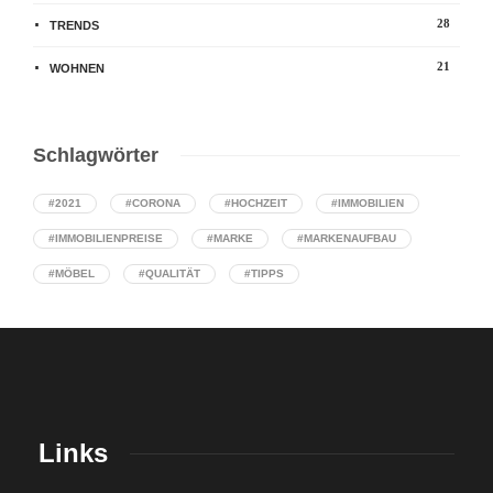
28
TRENDS
21
WOHNEN
Schlagwörter
#2021
#CORONA
#HOCHZEIT
#IMMOBILIEN
#IMMOBILIENPREISE
#MARKE
#MARKENAUFBAU
#MÖBEL
#QUALITÄT
#TIPPS
Links