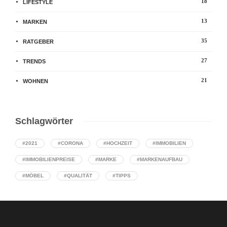
18
LIFESTYLE
13
MARKEN
35
RATGEBER
27
TRENDS
21
WOHNEN
Schlagwörter
#2021
#CORONA
#HOCHZEIT
#IMMOBILIEN
#IMMOBILIENPREISE
#MARKE
#MARKENAUFBAU
#MÖBEL
#QUALITÄT
#TIPPS