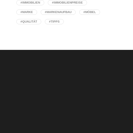
#IMMOBILIEN
#IMMOBILIENPREISE
#MARKE
#MARKENAUFBAU
#MÖBEL
#QUALITÄT
#TIPPS
Concept Stores: Wenn Interior Design auf
Handelskompetenz triff
Warum eine klare Designstrategie über den