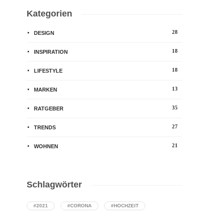
Kategorien
28
DESIGN
18
INSPIRATION
18
LIFESTYLE
13
MARKEN
35
RATGEBER
27
TRENDS
21
WOHNEN
Schlagwörter
#2021
#CORONA
#HOCHZEIT