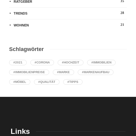
35
RATGEBER
28
TRENDS
21
WOHNEN
Schlagwörter
#2021
#CORONA
#HOCHZEIT
#IMMOBILIEN
#IMMOBILIENPREISE
#MARKE
#MARKENAUFBAU
#MÖBEL
#QUALITÄT
#TIPPS
Links