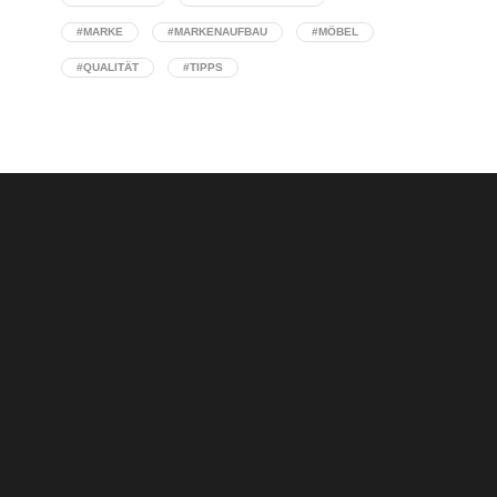
#MARKE
#MARKENAUFBAU
#MÖBEL
#QUALITÄT
#TIPPS
Selbstkontrolle lernen: Der Unterschied
zwischen Reaktion und bewusster Führung
Concept Stores: Wenn Interior Design auf