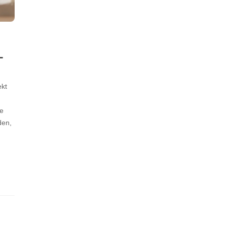
–
ekt
he
den,