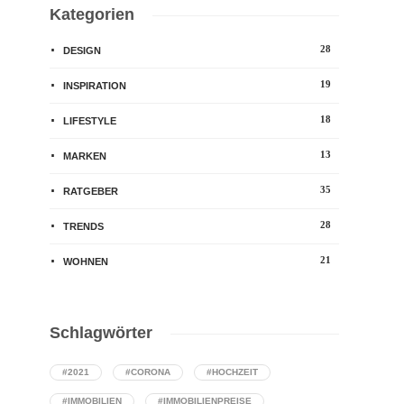
Kategorien
28
DESIGN
19
INSPIRATION
18
LIFESTYLE
13
MARKEN
35
RATGEBER
28
TRENDS
21
WOHNEN
Schlagwörter
#2021
#CORONA
#HOCHZEIT
#IMMOBILIEN
#IMMOBILIENPREISE