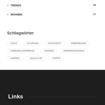
28
TRENDS
21
WOHNEN
Schlagwörter
#2021
#CORONA
#HOCHZEIT
#IMMOBILIEN
#IMMOBILIENPREISE
#MARKE
#MARKENAUFBAU
#MÖBEL
#QUALITÄT
#TIPPS
Links