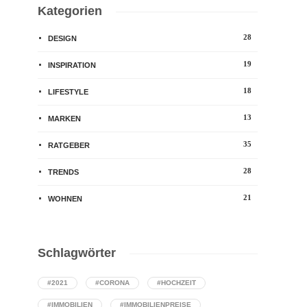
Kategorien
28
DESIGN
19
INSPIRATION
18
LIFESTYLE
13
MARKEN
35
RATGEBER
28
TRENDS
21
WOHNEN
Schlagwörter
#2021
#CORONA
#HOCHZEIT
#IMMOBILIEN
#IMMOBILIENPREISE