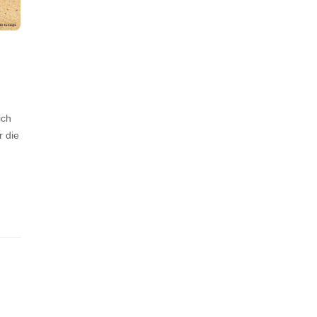
ich
r die