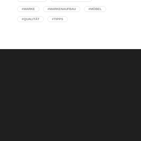
#MARKE
#MARKENAUFBAU
#MÖBEL
#QUALITÄT
#TIPPS
Selbstkontrolle lernen: Der Unterschied
zwischen Reaktion und bewusster Führung
Concept Stores: Wenn Interior Design auf