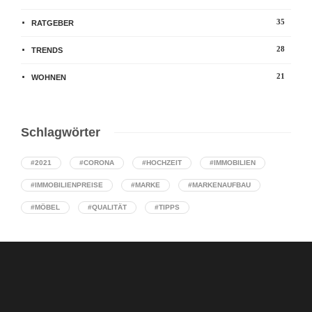
35
RATGEBER
28
TRENDS
21
WOHNEN
Schlagwörter
#2021
#CORONA
#HOCHZEIT
#IMMOBILIEN
#IMMOBILIENPREISE
#MARKE
#MARKENAUFBAU
#MÖBEL
#QUALITÄT
#TIPPS