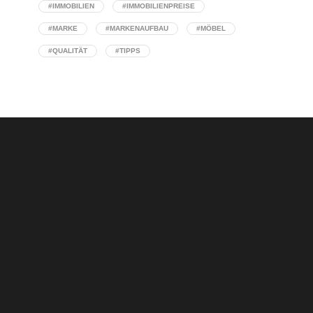
#IMMOBILIEN
#IMMOBILIENPREISE
#MARKE
#MARKENAUFBAU
#MÖBEL
#QUALITÄT
#TIPPS
Concept Stores: Wenn Interior Design auf
Handelskompetenz triff
Warum eine klare Designstrategie über den