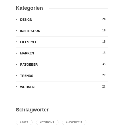
Kategorien
28
DESIGN
18
INSPIRATION
18
LIFESTYLE
13
MARKEN
35
RATGEBER
27
TRENDS
21
WOHNEN
Schlagwörter
#2021
#CORONA
#HOCHZEIT