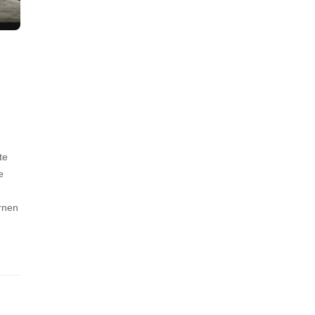
te
e
ernen
…