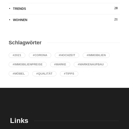
28
TRENDS
21
WOHNEN
Schlagwörter
#2021
#CORONA
#HOCHZEIT
#IMMOBILIEN
#IMMOBILIENPREISE
#MARKE
#MARKENAUFBAU
#MÖBEL
#QUALITÄT
#TIPPS
Links