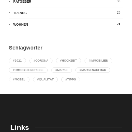
35
RATGEBER
28
TRENDS
21
WOHNEN
Schlagwörter
#2021
#CORONA
#HOCHZEIT
#IMMOBILIEN
#IMMOBILIENPREISE
#MARKE
#MARKENAUFBAU
#MÖBEL
#QUALITÄT
#TIPPS
Links