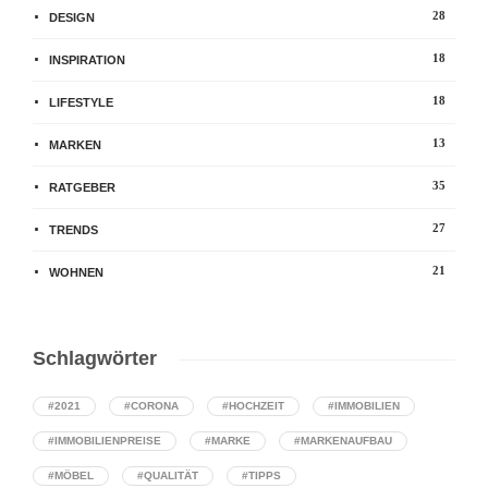
28
DESIGN
18
INSPIRATION
18
LIFESTYLE
13
MARKEN
35
RATGEBER
27
TRENDS
21
WOHNEN
Schlagwörter
#2021
#CORONA
#HOCHZEIT
#IMMOBILIEN
#IMMOBILIENPREISE
#MARKE
#MARKENAUFBAU
#MÖBEL
#QUALITÄT
#TIPPS