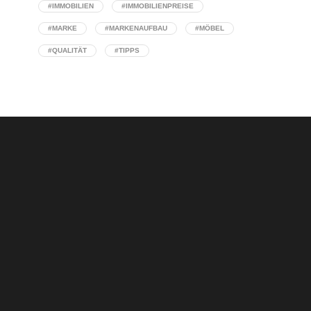
#IMMOBILIEN
#IMMOBILIENPREISE
#MARKE
#MARKENAUFBAU
#MÖBEL
#QUALITÄT
#TIPPS
Concept Stores: Wenn Interior Design auf
Handelskompetenz triff
Warum eine klare Designstrategie über den