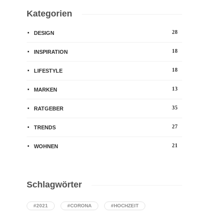
Kategorien
28
DESIGN
18
INSPIRATION
18
LIFESTYLE
13
MARKEN
35
RATGEBER
27
TRENDS
21
WOHNEN
Schlagwörter
#2021
#CORONA
#HOCHZEIT