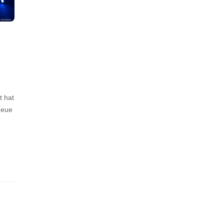
t hat
neue