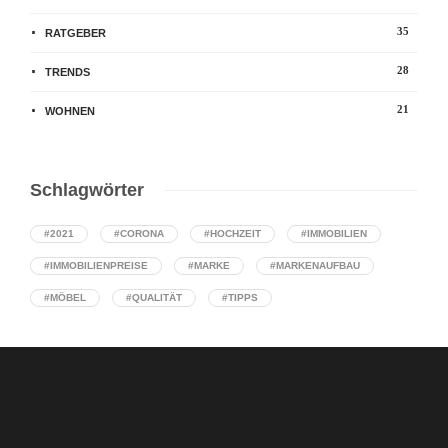
35
RATGEBER
28
TRENDS
21
WOHNEN
Schlagwörter
#2021
#CORONA
#HOCHZEIT
#IMMOBILIEN
#IMMOBILIENPREISE
#MARKE
#MARKENAUFBAU
#MÖBEL
#QUALITÄT
#TIPPS