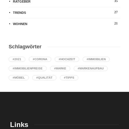
35
RATGEBER
27
TRENDS
21
WOHNEN
Schlagwörter
#2021
#CORONA
#HOCHZEIT
#IMMOBILIEN
#IMMOBILIENPREISE
#MARKE
#MARKENAUFBAU
#MÖBEL
#QUALITÄT
#TIPPS
Links