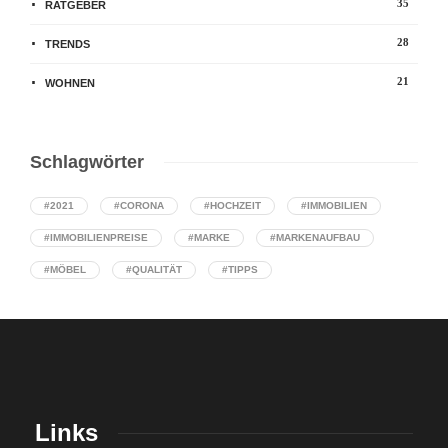
35
RATGEBER
28
TRENDS
21
WOHNEN
Schlagwörter
#2021
#CORONA
#HOCHZEIT
#IMMOBILIEN
#IMMOBILIENPREISE
#MARKE
#MARKENAUFBAU
#MÖBEL
#QUALITÄT
#TIPPS
Links